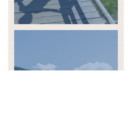
Kultururlaub
Wer Geschichte entdecken möchte,
besucht Glurns, die Churburg oder das
Kloster Marienberg.