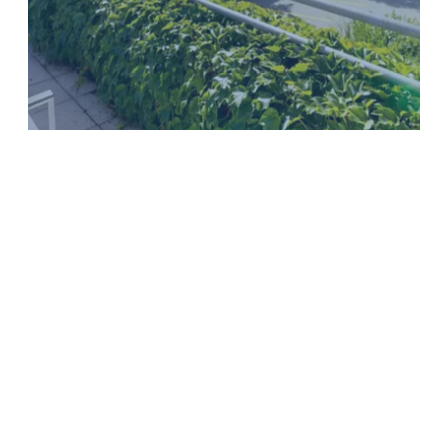
KONTAKT & ADRESSE
+39 0473 835179
|
info@campingmals.it
|
Bahnhofstraße 51
|
39024 Mals (BZ) Italien
Folgen Sie
uns auf